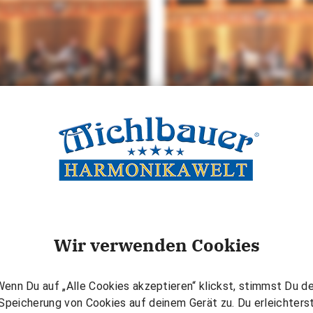
Wir verwenden Cookies
enegg
Wenn Du auf „Alle Cookies akzeptieren“ klickst, stimmst Du de
Speicherung von Cookies auf deinem Gerät zu. Du erleichters
 Marketing zuständig. Zu ihren Aufgaben zählen z.B. das Verfa