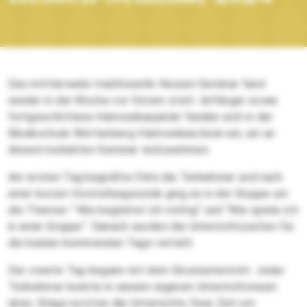
Das mittlerweile traditionelle Hessen Seminar fand
wieder in der Woche vor Ostern statt. Anfänger sowie
fortgeschrittene Harmonikaspieler fanden sich in der
Musikschule Wettenberg-Harmonikaschule ein, um an
diesem beliebten Seminar teilzunehmen.
Am ersten Tag begrüßte Chris die Teilnehmer und nach
einer kurzen Vorstellungsrunde ging es in der Gruppe um
die Themen “ Wie begleitet ich richtig” und “Wie spiele ich
in einer Gruppe”. Danach wurden die Unterrichtszeiten für
die beiden kommenden Tage verteilt.
Der zweite Tag begann mit dem Einzelunterricht. Jeder
Teilnehmer konnte in seinem eigenen Unterrichtsraum
üben. Einige nutzten die Unterrichts freie Zeit um