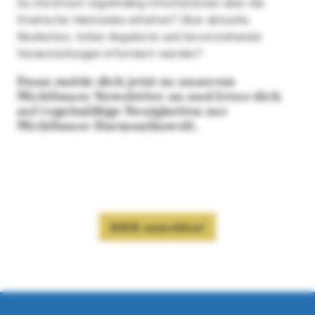
Du möchtest regelmäßig Informationen über die
Steirische Harmonika erhalten? Über aktuelle
Neuheiten, tollen Angebote und bevorstehende
Veranstaltungen informiert werden?
Dann melde dich jetzt zu unserem
Michlbauer Newsletter an und freue dich
auf regelmäßige Neuigkeiten zur
Michlbauer Harmonikawelt.
HIER anmelden!