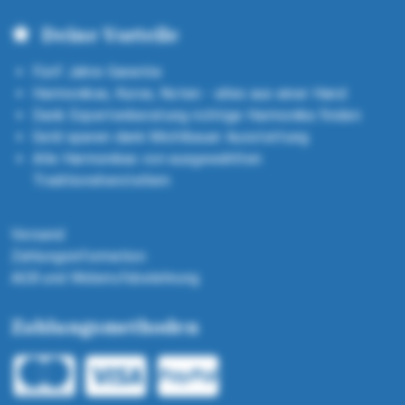
Deine Vorteile
Fünf Jahre Garantie
Harmonikas, Kurse, Noten - alles aus einer Hand
Dank Expertenberatung richtige Harmonika finden
Geld sparen dank Michlbauer Ausstattung
Alle Harmonikas von ausgewählten
Traditionsherstellern
Versand
Zahlungsinformation
AGB und Widerrufsbelehrung
Zahlungsmethoden