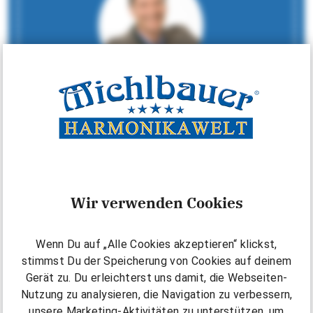
Johannes Petz
Unser Unterrichtsleiter blickt auf eine lange
Musikerkarriere zurück. Er absolviert 1996 am
Mozarteum Salzburg das IGP-Studium auf der
Posaune und ist seit über 20 Jahren
Blasorchester-Dirigent, Leiter verschiedenster
Wir verwenden Cookies
Ensemble-Besetzungen und leidenschaftlicher
Harmonikalehrer. Zu seinen Aufgaben zählt die
Leitung der hauseigenen Lehrer-Ausbildungs-
Wenn Du auf „Alle Cookies akzeptieren“ klickst,
Kurse, die Entwicklung von Seminarkonzepten,
stimmst Du der Speicherung von Cookies auf deinem
das Verfassen von musikalischen Fachartikeln
Gerät zu. Du erleichterst uns damit, die Webseiten-
und Blogbeiträgen, oder das Schreiben von
Nutzung zu analysieren, die Navigation zu verbessern,
Griffschriftbearbeitungen für die Harmonika.
unsere Marketing-Aktivitäten zu unterstützen, um