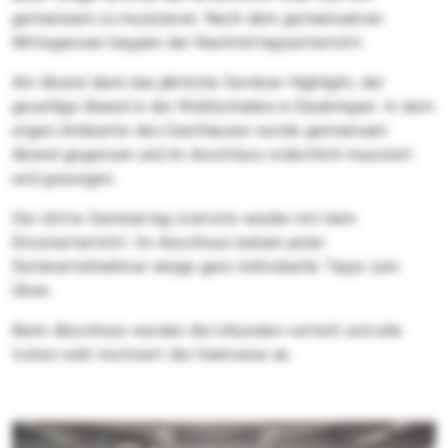
gemeinsam zu musizieren. Nach dem gemeinsamen
Mittagessen begann der Nachmittagsunterricht.
Am Abend dann das jährliche Seminar-Highlight, der
gesellige Abend in der Waldschänke in Daubringen. In dem
urigen Ambiente des Gasthauses wurde gemeinsam
Abend gegessen und im Anschluss ordentlich musiziert
und gesungen.
Der dritte Seminartag startete wieder mit dem
Einzelunterricht. Im Anschluss bekam jeder
Seminarteilnehmer einige ganz individuelle Tipps zum
Üben.
Beim Abschluss wurden die Urkunden verteilt und alle
traten sehr motiviert die Heimreise an.