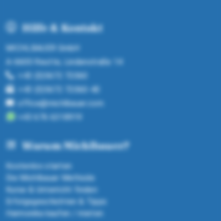
Hilfe & Kontakt
MICHLBAUER GmbH
A-6600 Reutte, Lindenstraße 14
+43 (0)5672 72060
+43 (0)5672 72060-40
office@michlbauer.com
+43 676 6318919
Warum Michlbauer?
Kostenlos starten
Die Michlbauer Methode
Kurse & Unterricht finden
Erfolgsgeschichten & Tipps
⁠Harmonika kaufen / mieten