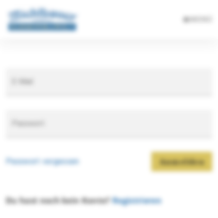
MENÜ
E-Mail
Passwort
Passwort vergessen
Anmelden
Du hast noch kein Konto?
Registrieren