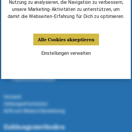
Kurse & Unterricht finden
Nutzung zu analysieren, die Navigation zu verbessern,
Erfolgsgeschichten & Tipps
unsere Marketing-Aktivitäten zu unterstützen, um
⁠Harmonika kaufen / mieten
damit die Webseiten-Erfahrung für Dich zu optimieren.
Deine Vorteile
Alle Cookies akzeptieren
Fünf Jahre Garantie
Harmonikas, Kurse, Noten - alles aus einer Hand
Einstellungen verwalten
Dank Expertenberatung richtige Harmonika finden
Geld sparen dank Michlbauer Ausstattung
Alle Harmonikas von ausgewählten
Traditionsherstellern
Versand
Zahlungsinformation
AGB und Widerrufsbelehrung
Zahlungsmethoden