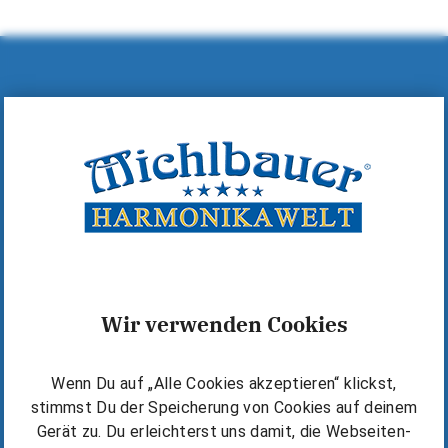
Hilfe & Kontakt
MICHLBAUER GmbH
A-6600 Reutte, Lindenstraße 14
+43 (0)5672 72060
+43 (0)5672 72060-40
office@michlbauer.com
+43 676 6318919
Wir verwenden Cookies
Warum Michlbauer?
Wenn Du auf „Alle Cookies akzeptieren“ klickst,
Kostenlos starten
stimmst Du der Speicherung von Cookies auf deinem
Die Michlbauer Methode
Gerät zu. Du erleichterst uns damit, die Webseiten-