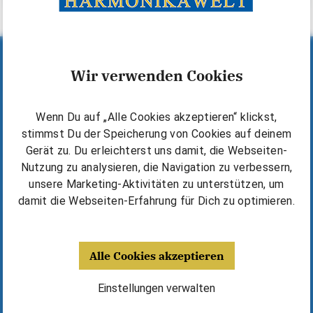
Wir verwenden Cookies
Hilfe & Kontakt
Wenn Du auf „Alle Cookies akzeptieren“ klickst,
MICHLBAUER GmbH
stimmst Du der Speicherung von Cookies auf deinem
A-6600 Reutte, Lindenstraße 14
Gerät zu. Du erleichterst uns damit, die Webseiten-
+43 (0)5672 72060
Nutzung zu analysieren, die Navigation zu verbessern,
unsere Marketing-Aktivitäten zu unterstützen, um
+43 (0)5672 72060-40
damit die Webseiten-Erfahrung für Dich zu optimieren.
office@michlbauer.com
+43 676 6318919
Alle Cookies akzeptieren
Warum Michlbauer?
Einstellungen verwalten
Kostenlos starten
Die Michlbauer Methode