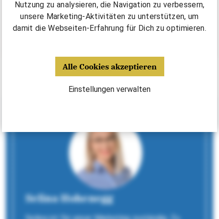
Nutzung zu analysieren, die Navigation zu verbessern,
unsere Marketing-Aktivitäten zu unterstützen, um
damit die Webseiten-Erfahrung für Dich zu optimieren.
Alle Cookies akzeptieren
Einstellungen verwalten
Selina Hohenegg
Selina ist für unser Marketing zuständig. Zu