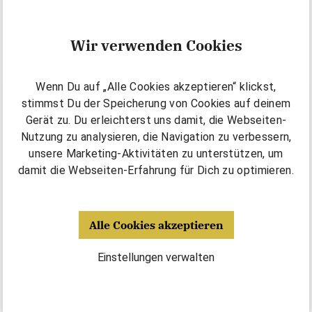
Wir verwenden Cookies
Wenn Du auf „Alle Cookies akzeptieren“ klickst,
stimmst Du der Speicherung von Cookies auf deinem
Gerät zu. Du erleichterst uns damit, die Webseiten-
Nutzung zu analysieren, die Navigation zu verbessern,
unsere Marketing-Aktivitäten zu unterstützen, um
damit die Webseiten-Erfahrung für Dich zu optimieren.
Alle Cookies akzeptieren
Selina Hohenegg
Einstellungen verwalten
Selina ist für unser Marketing zuständig. Zu
ihren Aufgaben zählen z.B. das Verfassen von
Newslettern und Blogbeiträgen, die
Gestaltung sämtlicher Werbedrucksachen, das