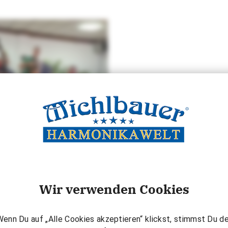
Wir verwenden Cookies
Wenn Du auf „Alle Cookies akzeptieren“ klickst, stimmst Du de