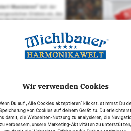
stert Musizieren“
lädt der
rgesslichen Erlebnis ein, das
ür die Musik miteinander
t deiner Harmonika mit dabei
emen.
Konzerten.
Wir verwenden Cookies
Wenn Du auf „Alle Cookies akzeptieren“ klickst, stimmst Du de
Speicherung von Cookies auf deinem Gerät zu. Du erleichters
ns damit, die Webseiten-Nutzung zu analysieren, die Navigati
hr Infos
zu verbessern, unsere Marketing-Aktivitäten zu unterstützen