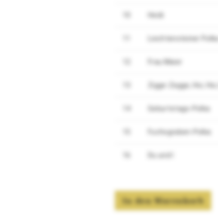
10
Heidi
11
Liechtensteiner Polk
12
Frau Maier
13
Zigge-Zagge, Hoi, Hoi,
14
Geburtstags-Polka
15
Fuchsgraben-Polka
16
Du und I
In den Warenkorb