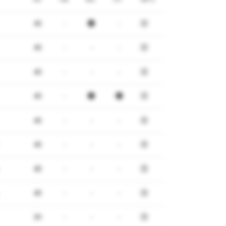
4R
-
-
4R
-
-
-
4R
-
-
-
4R
-
4R
-
-
-
4R
-
-
-
4R
-
-
-
4R
-
-
-
3R
-
-
-