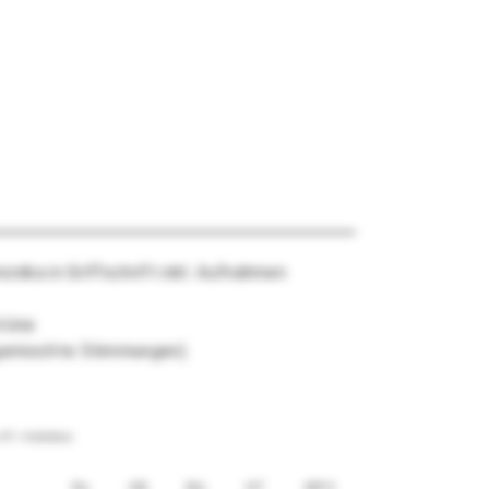
onika in Griffschrift inkl. Aufnahmen
btöne
gemischte Stimmungen).
 HT = Halbtöne
Re
HB
Mo
HT
MP3