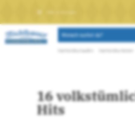
Hilfe & Kontakt
Wonach suchst du?
Harmonika kaufen
Harmonika Noten
16 volkstümli
Hits