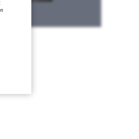
t
on
,