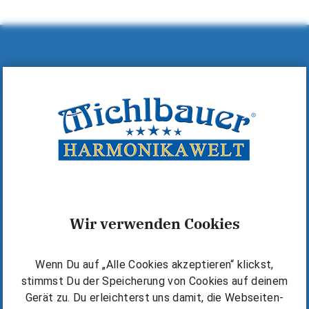
Hilfe & Kontakt
MICHLBAUER GmbH
A-6600 Reutte, Lindenstraße 14
+43 (0)5672 72060
+43 (0)5672 72060-40
office@michlbauer.com
+43 676 6318919
Wir verwenden Cookies
Warum Michlbauer?
Wenn Du auf „Alle Cookies akzeptieren“ klickst,
Kostenlos starten
stimmst Du der Speicherung von Cookies auf deinem
Die Michlbauer Methode
Gerät zu. Du erleichterst uns damit, die Webseiten-