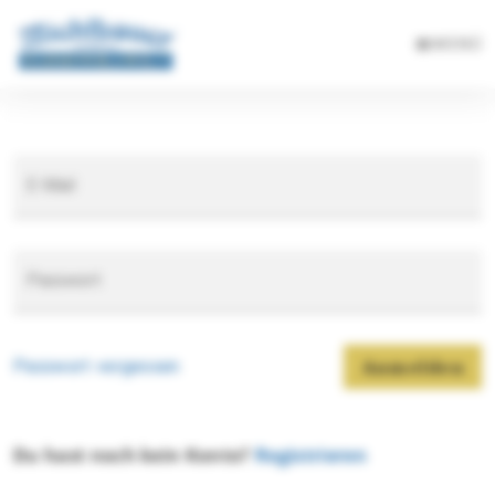
MENÜ
E-Mail
Passwort
Passwort vergessen
Anmelden
Du hast noch kein Konto?
Registrieren