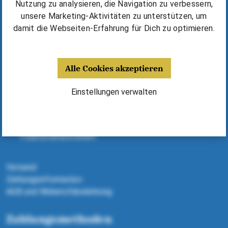
Kurse & Unterricht finden
Nutzung zu analysieren, die Navigation zu verbessern,
Erfolgsgeschichten & Tipps
unsere Marketing-Aktivitäten zu unterstützen, um
⁠Harmonika kaufen / mieten
damit die Webseiten-Erfahrung für Dich zu optimieren.
Deine Vorteile
Alle Cookies akzeptieren
Fünf Jahre Garantie
Harmonikas, Kurse, Noten - alles aus einer Hand
Einstellungen verwalten
Dank Expertenberatung richtige Harmonika finden
Geld sparen dank Michlbauer Ausstattung
Alle Harmonikas von ausgewählten
Traditionsherstellern
Versand
Zahlungsinformation
AGB und Widerrufsbelehrung
Zahlungsmethoden