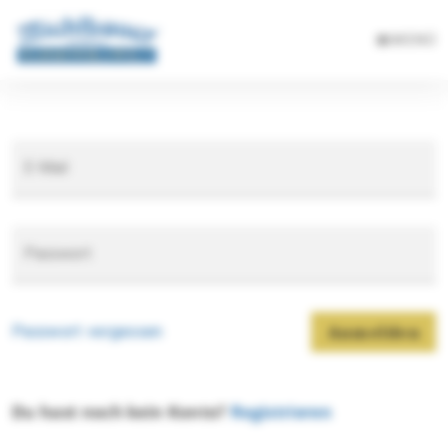
MENÜ
E-Mail
Passwort
Passwort vergessen
Anmelden
Du hast noch kein Konto?
Registrieren