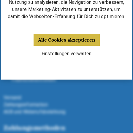
Kurse & Unterricht finden
Nutzung zu analysieren, die Navigation zu verbessern,
Erfolgsgeschichten & Tipps
unsere Marketing-Aktivitäten zu unterstützen, um
⁠Harmonika kaufen / mieten
damit die Webseiten-Erfahrung für Dich zu optimieren.
Deine Vorteile
Alle Cookies akzeptieren
Fünf Jahre Garantie
Harmonikas, Kurse, Noten - alles aus einer Hand
Einstellungen verwalten
Dank Expertenberatung richtige Harmonika finden
Geld sparen dank Michlbauer Ausstattung
Alle Harmonikas von ausgewählten
Traditionsherstellern
Versand
Zahlungsinformation
AGB und Widerrufsbelehrung
Zahlungsmethoden