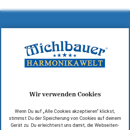
Hilfe & Kontakt
MICHLBAUER GmbH
A-6600 Reutte, Lindenstraße 14
+43 (0)5672 72060
+43 (0)5672 72060-40
office@michlbauer.com
+43 676 6318919
Wir verwenden Cookies
Warum Michlbauer?
Wenn Du auf „Alle Cookies akzeptieren“ klickst,
Kostenlos starten
stimmst Du der Speicherung von Cookies auf deinem
Die Michlbauer Methode
Gerät zu. Du erleichterst uns damit, die Webseiten-