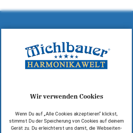
Hilfe & Kontakt
MICHLBAUER GmbH
A-6600 Reutte, Lindenstraße 14
+43 (0)5672 72060
+43 (0)5672 72060-40
office@michlbauer.com
+43 676 6318919
Wir verwenden Cookies
Warum Michlbauer?
Wenn Du auf „Alle Cookies akzeptieren“ klickst,
Kostenlos starten
stimmst Du der Speicherung von Cookies auf deinem
Die Michlbauer Methode
Gerät zu. Du erleichterst uns damit, die Webseiten-