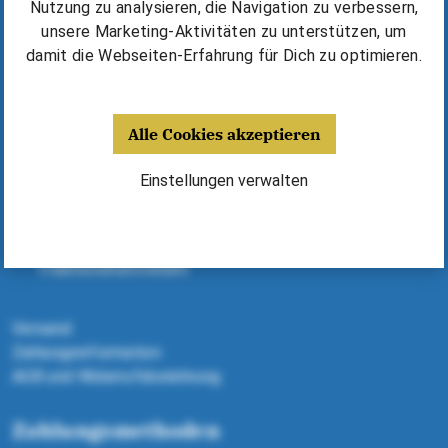
Kurse & Unterricht finden
Nutzung zu analysieren, die Navigation zu verbessern,
Erfolgsgeschichten & Tipps
unsere Marketing-Aktivitäten zu unterstützen, um
⁠Harmonika kaufen / mieten
damit die Webseiten-Erfahrung für Dich zu optimieren.
Deine Vorteile
Alle Cookies akzeptieren
Fünf Jahre Garantie
Harmonikas, Kurse, Noten - alles aus einer Hand
Einstellungen verwalten
Dank Expertenberatung richtige Harmonika finden
Geld sparen dank Michlbauer Ausstattung
Alle Harmonikas von ausgewählten
Traditionsherstellern
Versand
Zahlungsinformation
AGB und Widerrufsbelehrung
Zahlungsmethoden