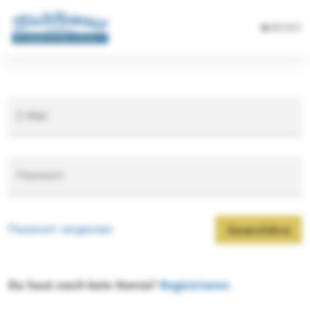
MENÜ
E-Mail
Passwort
Passwort vergessen
Anmelden
Du hast noch kein Konto?
Registrieren