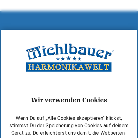
Hilfe & Kontakt
MICHLBAUER GmbH
A-6600 Reutte, Lindenstraße 14
+43 (0)5672 72060
+43 (0)5672 72060-40
office@michlbauer.com
+43 676 6318919
Wir verwenden Cookies
Warum Michlbauer?
Wenn Du auf „Alle Cookies akzeptieren“ klickst,
Kostenlos starten
stimmst Du der Speicherung von Cookies auf deinem
Die Michlbauer Methode
Gerät zu. Du erleichterst uns damit, die Webseiten-