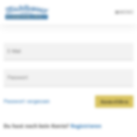
MENÜ
E-Mail
Passwort
Passwort vergessen
Anmelden
Du hast noch kein Konto?
Registrieren