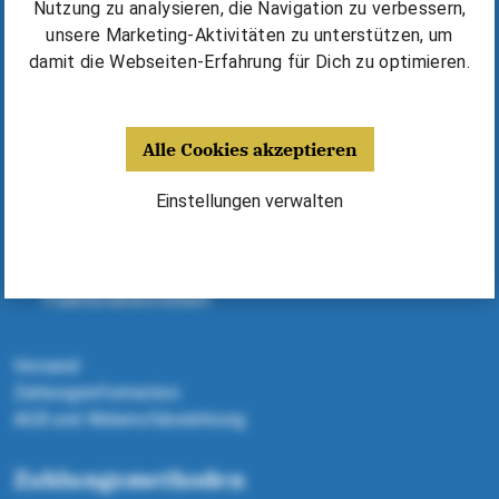
Kurse & Unterricht finden
Nutzung zu analysieren, die Navigation zu verbessern,
Erfolgsgeschichten & Tipps
unsere Marketing-Aktivitäten zu unterstützen, um
⁠Harmonika kaufen / mieten
damit die Webseiten-Erfahrung für Dich zu optimieren.
Deine Vorteile
Alle Cookies akzeptieren
Fünf Jahre Garantie
Harmonikas, Kurse, Noten - alles aus einer Hand
Einstellungen verwalten
Dank Expertenberatung richtige Harmonika finden
Geld sparen dank Michlbauer Ausstattung
Alle Harmonikas von ausgewählten
Traditionsherstellern
Versand
Zahlungsinformation
AGB und Widerrufsbelehrung
Zahlungsmethoden