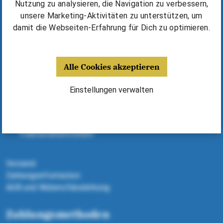
Kurse & Unterricht finden
Nutzung zu analysieren, die Navigation zu verbessern,
Erfolgsgeschichten & Tipps
unsere Marketing-Aktivitäten zu unterstützen, um
⁠Harmonika kaufen / mieten
damit die Webseiten-Erfahrung für Dich zu optimieren.
Deine Vorteile
Alle Cookies akzeptieren
Fünf Jahre Garantie
Harmonikas, Kurse, Noten - alles aus einer Hand
Einstellungen verwalten
Dank Expertenberatung richtige Harmonika finden
Geld sparen dank Michlbauer Ausstattung
Alle Harmonikas von ausgewählten
Traditionsherstellern
Versand
Zahlungsinformation
AGB und Widerrufsbelehrung
Zahlungsmethoden