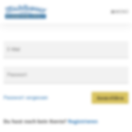
MENÜ
E-Mail
Passwort
Passwort vergessen
Anmelden
Du hast noch kein Konto?
Registrieren