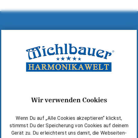
Hilfe & Kontakt
MICHLBAUER GmbH
A-6600 Reutte, Lindenstraße 14
+43 (0)5672 72060
+43 (0)5672 72060-40
office@michlbauer.com
+43 676 6318919
Wir verwenden Cookies
Warum Michlbauer?
Wenn Du auf „Alle Cookies akzeptieren“ klickst,
Kostenlos starten
stimmst Du der Speicherung von Cookies auf deinem
Die Michlbauer Methode
Gerät zu. Du erleichterst uns damit, die Webseiten-