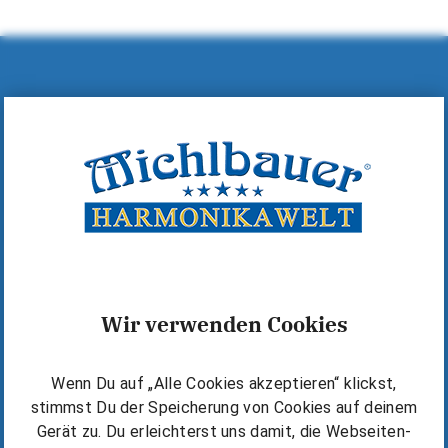
Hilfe & Kontakt
MICHLBAUER GmbH
A-6600 Reutte, Lindenstraße 14
+43 (0)5672 72060
+43 (0)5672 72060-40
office@michlbauer.com
+43 676 6318919
Wir verwenden Cookies
Warum Michlbauer?
Wenn Du auf „Alle Cookies akzeptieren“ klickst,
Kostenlos starten
stimmst Du der Speicherung von Cookies auf deinem
Die Michlbauer Methode
Gerät zu. Du erleichterst uns damit, die Webseiten-