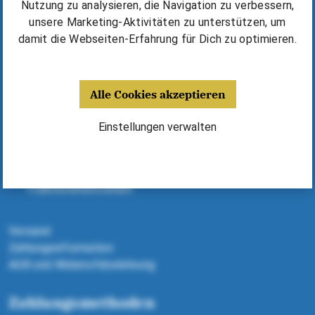
Kurse & Unterricht finden
Nutzung zu analysieren, die Navigation zu verbessern,
Erfolgsgeschichten & Tipps
unsere Marketing-Aktivitäten zu unterstützen, um
⁠Harmonika kaufen / mieten
damit die Webseiten-Erfahrung für Dich zu optimieren.
Deine Vorteile
Alle Cookies akzeptieren
Fünf Jahre Garantie
Harmonikas, Kurse, Noten - alles aus einer Hand
Einstellungen verwalten
Dank Expertenberatung richtige Harmonika finden
Geld sparen dank Michlbauer Ausstattung
Alle Harmonikas von ausgewählten
Traditionsherstellern
Versand
Zahlungsinformation
AGB und Widerrufsbelehrung
Zahlungsmethoden