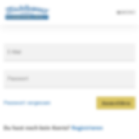
MENÜ
E-Mail
Passwort
Passwort vergessen
Anmelden
Du hast noch kein Konto?
Registrieren