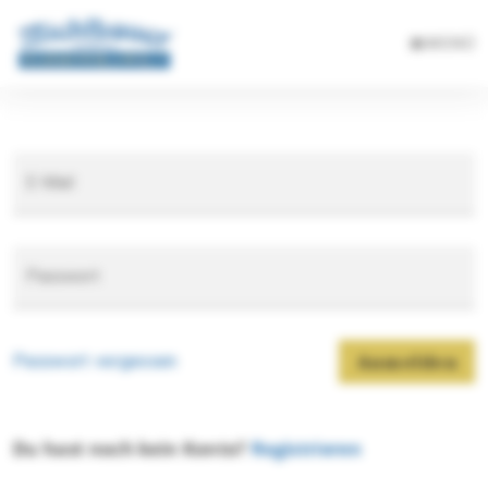
MENÜ
E-Mail
Passwort
Passwort vergessen
Anmelden
Du hast noch kein Konto?
Registrieren