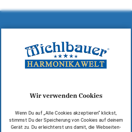
Hilfe & Kontakt
MICHLBAUER GmbH
A-6600 Reutte, Lindenstraße 14
+43 (0)5672 72060
+43 (0)5672 72060-40
office@michlbauer.com
+43 676 6318919
Wir verwenden Cookies
Warum Michlbauer?
Wenn Du auf „Alle Cookies akzeptieren“ klickst,
Kostenlos starten
stimmst Du der Speicherung von Cookies auf deinem
Die Michlbauer Methode
Gerät zu. Du erleichterst uns damit, die Webseiten-