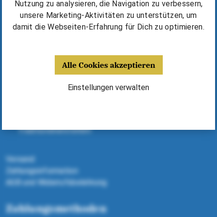
Kurse & Unterricht finden
Nutzung zu analysieren, die Navigation zu verbessern,
Erfolgsgeschichten & Tipps
unsere Marketing-Aktivitäten zu unterstützen, um
⁠Harmonika kaufen / mieten
damit die Webseiten-Erfahrung für Dich zu optimieren.
Deine Vorteile
Alle Cookies akzeptieren
Fünf Jahre Garantie
Harmonikas, Kurse, Noten - alles aus einer Hand
Einstellungen verwalten
Dank Expertenberatung richtige Harmonika finden
Geld sparen dank Michlbauer Ausstattung
Alle Harmonikas von ausgewählten
Traditionsherstellern
Versand
Zahlungsinformation
AGB und Widerrufsbelehrung
Zahlungsmethoden